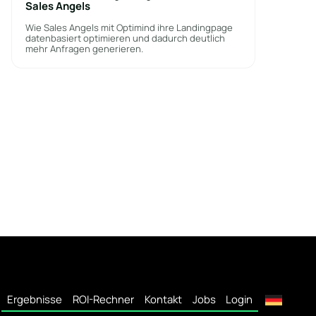
Sales Angels
Wie Sales Angels mit Optimind ihre Landingpage
datenbasiert optimieren und dadurch deutlich
mehr Anfragen generieren.
Ergebnisse
ROI-Rechner
Kontakt
Jobs
Login